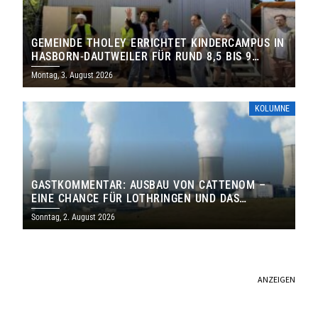
GEMEINDE THOLEY ERRICHTET KINDERCAMPUS IN
HASBORN-DAUTWEILER FÜR RUND 8,5 BIS 9
MILLIONEN EURO
Montag, 3. August 2026
KOLUMNE
GASTKOMMENTAR: AUSBAU VON CATTENOM –
EINE CHANCE FÜR LOTHRINGEN UND DAS
SAARLAND
Sonntag, 2. August 2026
ANZEIGEN