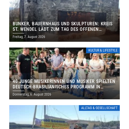
BUNKER, BAUERNHAUS UND SKULPTUREN: KREIS
ST. WENDEL LÄDT ZUM TAG DES OFFENEN
DENKMALS EIN
Freitag, 7. August 2026
KULTUR & LIFESTYLE
40 JUNGE MUSIKERINNEN UND MUSIKER SPIELTEN
DEUTSCH-BRASILIANISCHES PROGRAMM IN
THOLEY
Donnerstag, 6. August 2026
ALLTAG & GESELLSCHAFT