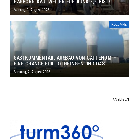
HASBORN-DAUTWEILER FÜR RUND 8,5 BIS 9
MILLIONEN EURO
Montag, 3. August 2026
KOLUMNE
GASTKOMMENTAR: AUSBAU VON CATTENOM –
EINE CHANCE FÜR LOTHRINGEN UND DAS
SAARLAND
Sonntag, 2. August 2026
ANZEIGEN