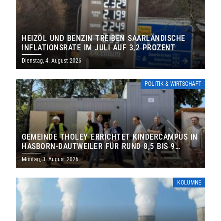
HEIZÖL UND BENZIN TREIBEN SAARLÄNDISCHE
INFLATIONSRATE IM JULI AUF 3,2 PROZENT
Dienstag, 4. August 2026
POLITIK & WIRTSCHAFT
GEMEINDE THOLEY ERRICHTET KINDERCAMPUS IN
HASBORN-DAUTWEILER FÜR RUND 8,5 BIS 9
MILLIONEN EURO
Montag, 3. August 2026
KOLUMNE