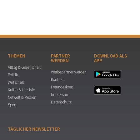
THEMEN
PARTNER
DOWNLOAD ALS
WERDEN
APP
Alltag & Gesellschaft
Werbepartner werden
Politik
Kontakt
Wirtschaft
Freundeskreis
Kultur & Lifestyle
Impressum
Netwelt & Medien
Datenschutz
Sport
TÄGLICHER NEWSLETTER