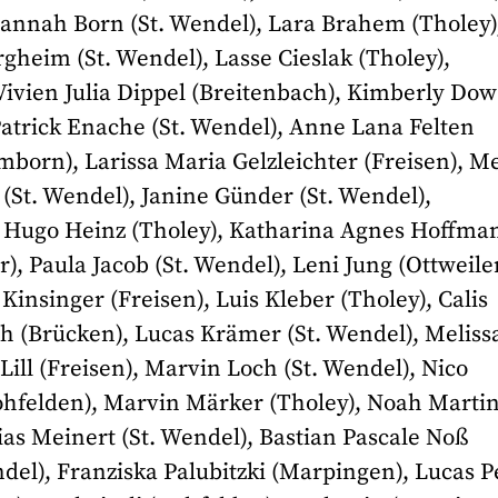
annah Born (St. Wendel), Lara Brahem (Tholey)
gheim (St. Wendel), Lasse Cieslak (Tholey),
 Vivien Julia Dippel (Breitenbach), Kimberly Dow
 Patrick Enache (St. Wendel), Anne Lana Felten
born), Larissa Maria Gelzleichter (Freisen), M
 (St. Wendel), Janine Günder (St. Wendel),
, Hugo Heinz (Tholey), Katharina Agnes Hoffma
r), Paula Jacob (St. Wendel), Leni Jung (Ottweiler
Kinsinger (Freisen), Luis Kleber (Tholey), Calis
 (Brücken), Lucas Krämer (St. Wendel), Meliss
ll (Freisen), Marvin Loch (St. Wendel), Nico
Nohfelden), Marvin Märker (Tholey), Noah Marti
lias Meinert (St. Wendel), Bastian Pascale Noß
del), Franziska Palubitzki (Marpingen), Lucas P