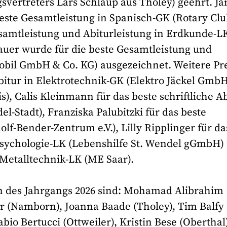
vertreters Lars Schlaup aus Tholey) geehrt. Ja
beste Gesamtleistung in Spanisch-GK (Rotary Cl
esamtleistung und Abiturleistung in Erdkunde-L
auer wurde für die beste Gesamtleistung und
obil GmbH & Co. KG) ausgezeichnet. Weitere Pr
Abitur in Elektrotechnik-GK (Elektro Jäckel Gmb
s), Calis Kleinmann für das beste schriftliche A
l-Stadt), Franziska Palubitzki für das beste
olf-Bender-Zentrum e.V.), Lilly Ripplinger für da
/Psychologie-LK (Lebenshilfe St. Wendel gGmbH)
 Metalltechnik-LK (ME Saar).
n des Jahrgangs 2026 sind: Mohamad Alibrahim
(Namborn), Joanna Baade (Tholey), Tim Balfy
bio Bertucci (Ottweiler), Kristin Bese (Oberthal)