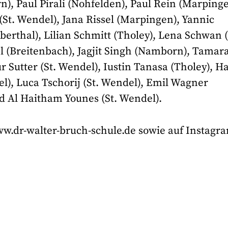
rn), Paul Pirali (Nohfelden), Paul Rein (Marpinge
 (St. Wendel), Jana Rissel (Marpingen), Yannic
erthal), Lilian Schmitt (Tholey), Lena Schwan (
 (Breitenbach), Jagjit Singh (Namborn), Tamar
ur Sutter (St. Wendel), Iustin Tanasa (Tholey), 
el), Luca Tschorij (St. Wendel), Emil Wagner
d Al Haitham Younes (St. Wendel).
ww.dr-walter-bruch-schule.de sowie auf Instagr