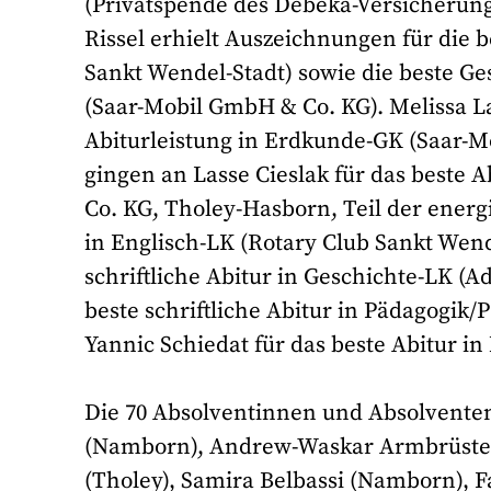
(Privatspende des Debeka-Versicherungs
Rissel erhielt Auszeichnungen für die 
Sankt Wendel-Stadt) sowie die beste G
(Saar-Mobil GmbH & Co. KG). Melissa L
Abiturleistung in Erdkunde-GK (Saar-M
gingen an Lasse Cieslak für das beste 
Co. KG, Tholey-Hasborn, Teil der energi
in Englisch-LK (Rotary Club Sankt Wende
schriftliche Abitur in Geschichte-LK (Ad
beste schriftliche Abitur in Pädagogik
Yannic Schiedat für das beste Abitur in
Die 70 Absolventinnen und Absolvente
(Namborn), Andrew-Waskar Armbrüster 
(Tholey), Samira Belbassi (Namborn), Fa