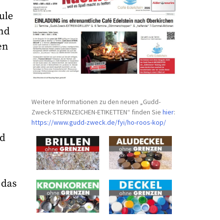
ule
nd
en
r
Weitere Informationen zu den neuen „Gudd-
Zweck-STERNZEICHEN-
ETIKETTEN“ finden Sie
hier
:
https://www.gudd-zweck.de/fyi/
ho-roos-kop/
nd
 das