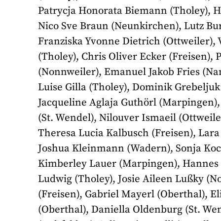
Patrycja Honorata Biemann (Tholey), H
Nico Sve Braun (Neunkirchen), Lutz Bur
Franziska Yvonne Dietrich (Ottweiler),
(Tholey), Chris Oliver Ecker (Freisen),
(Nonnweiler), Emanuel Jakob Fries (Nam
Luise Gilla (Tholey), Dominik Grebeljuk
Jacqueline Aglaja Guthörl (Marpingen)
(St. Wendel), Nilouver Ismaeil (Ottweile
Theresa Lucia Kalbusch (Freisen), Lara 
Joshua Kleinmann (Wadern), Sonja Koch
Kimberley Lauer (Marpingen), Hannes Li
Ludwig (Tholey), Josie Aileen Lußky (
(Freisen), Gabriel Mayerl (Oberthal), E
(Oberthal), Daniella Oldenburg (St. Wen