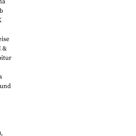
na
ub
K
eise
H &
bitur
s
 und
,