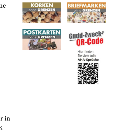
ame
r in
K