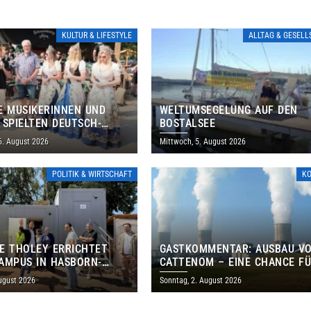
KULTUR & LIFESTYLE
ALLTAG & GESEL
E MUSIKERINNEN UND
WELTUMSEGELUNG AUF DEN
 SPIELTEN DEUTSCH-
BOSTALSEE
ANISCHES PROGRAMM IN
6. August 2026
Mittwoch, 5. August 2026
POLITIK & WIRTSCHAFT
K
E THOLEY ERRICHTET
GASTKOMMENTAR: AUSBAU V
AMPUS IN HASBORN-
CATTENOM – EINE CHANCE F
LER FÜR RUND 8,5 BIS 9
LOTHRINGEN UND DAS SAARL
ugust 2026
Sonntag, 2. August 2026
EN EURO