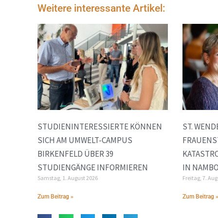
Weitere interessante Artikel:
STUDIENINTERESSIERTE KÖNNEN
ST. WEND
SICH AM UMWELT-CAMPUS
FRAUENS
BIRKENFELD ÜBER 39
KATASTR
STUDIENGÄNGE INFORMIEREN
IN NAMB
Samstag, 1. August 2026
Freitag, 7. Au
Zum Beitrag »
Zum Beitrag 