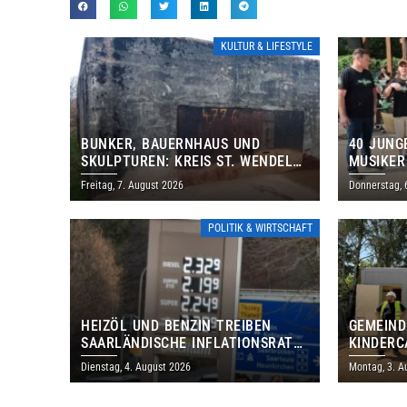
KULTUR & LIFESTYLE
BUNKER, BAUERNHAUS UND
40 JUNG
SKULPTUREN: KREIS ST. WENDEL
MUSIKER
LÄDT ZUM TAG DES OFFENEN
BRASILI
Freitag, 7. August 2026
Donnerstag, 
DENKMALS EIN
THOLEY
POLITIK & WIRTSCHAFT
HEIZÖL UND BENZIN TREIBEN
GEMEIND
SAARLÄNDISCHE INFLATIONSRATE
KINDERC
IM JULI AUF 3,2 PROZENT
DAUTWEI
Dienstag, 4. August 2026
Montag, 3. A
MILLION