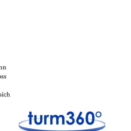
ann
oss
sich