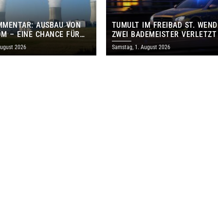
MMENTAR: AUSBAU VON
TUMULT IM FREIBAD ST. WEND
M – EINE CHANCE FÜR
ZWEI BADEMEISTER VERLETZT
GEN UND DAS SAARLAND
August 2026
Samstag, 1. August 2026