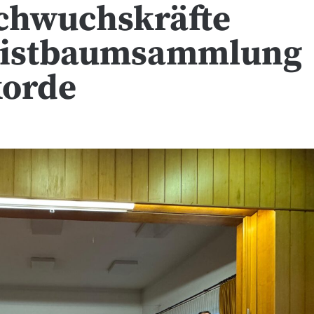
chwuchskräfte
hristbaumsammlung
korde