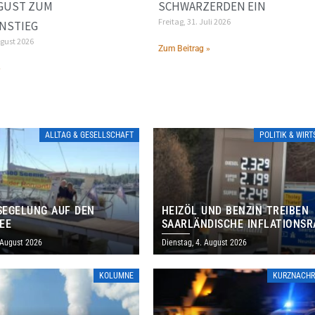
UGUST ZUM
SCHWARZERDEN EIN
Freitag, 31. Juli 2026
NSTIEG
ugust 2026
Zum Beitrag »
»
ALLTAG & GESELLSCHAFT
POLITIK & WIR
EGELUNG AUF DEN
HEIZÖL UND BENZIN TREIBEN
EE
SAARLÄNDISCHE INFLATIONSR
IM JULI AUF 3,2 PROZENT
 August 2026
Dienstag, 4. August 2026
KOLUMNE
KURZNACHR