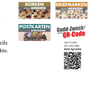
e
n
eils
kte.