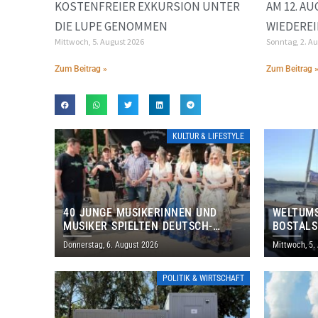
KOSTENFREIER EXKURSION UNTER
AM 12. A
DIE LUPE GENOMMEN
WIEDEREI
Mittwoch, 5. August 2026
Sonntag, 2. A
Zum Beitrag »
Zum Beitrag 
KULTUR & LIFESTYLE
40 JUNGE MUSIKERINNEN UND
WELTUMS
MUSIKER SPIELTEN DEUTSCH-
BOSTALS
BRASILIANISCHES PROGRAMM IN
Donnerstag, 6. August 2026
Mittwoch, 5.
THOLEY
POLITIK & WIRTSCHAFT