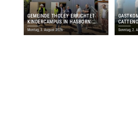
GEMEINDE THOLEY ERRICHTET
GASTKO
KINDERCAMPUS IN HASBORN-
CATTENO
DAUTWEILER FÜR RUND 8,5 BIS 9
LOTHRIN
Montag, 3. August 2026
Sonntag, 2. 
MILLIONEN EURO