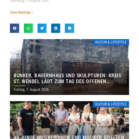
Samstag, 1. August 2026
Zum Beitrag »
KULTUR & LIFESTYLE
BUNKER, BAUERNHAUS UND SKULPTUREN: KREIS
ST. WENDEL LÄDT ZUM TAG DES OFFENEN
DENKMALS EIN
Freitag, 7. August 2026
KULTUR & LIFESTYLE
40 JUNGE MUSIKERINNEN UND MUSIKER SPIELTEN