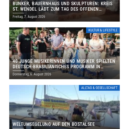
BUNKER, BAUERNHAUS UND SKULPTUREN: KREIS
ST. WENDEL LÄDT ZUM TAG DES OFFENEN
DENKMALS EIN
Freitag, 7. August 2026
KULTUR & LIFESTYLE
40 JUNGE MUSIKERINNEN UND MUSIKER SPIELTEN
DEUTSCH-BRASILIANISCHES PROGRAMM IN
THOLEY
Donnerstag, 6. August 2026
ALLTAG & GESELLSCHAFT
WELTUMSEGELUNG AUF DEN BOSTALSEE