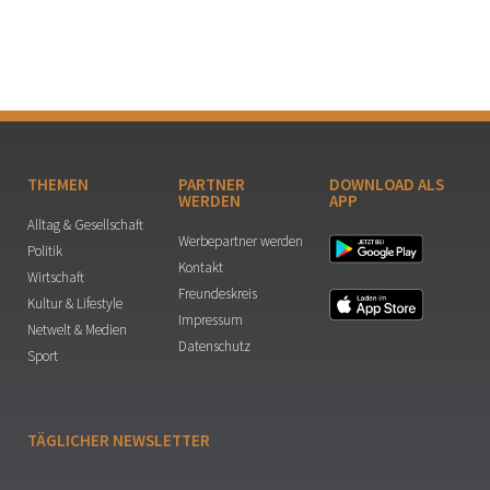
THEMEN
PARTNER
DOWNLOAD ALS
WERDEN
APP
Alltag & Gesellschaft
Werbepartner werden
Politik
Kontakt
Wirtschaft
Freundeskreis
Kultur & Lifestyle
Impressum
Netwelt & Medien
Datenschutz
Sport
TÄGLICHER NEWSLETTER