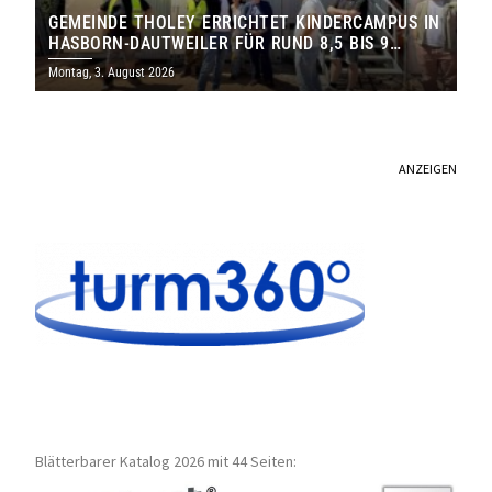
GEMEINDE THOLEY ERRICHTET KINDERCAMPUS IN
HASBORN-DAUTWEILER FÜR RUND 8,5 BIS 9
MILLIONEN EURO
Montag, 3. August 2026
ANZEIGEN
Blätterbarer Katalog 2026 mit 44 Seiten: