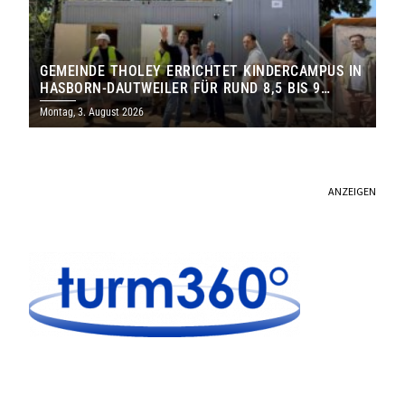
GEMEINDE THOLEY ERRICHTET KINDERCAMPUS IN
HASBORN-DAUTWEILER FÜR RUND 8,5 BIS 9
MILLIONEN EURO
Montag, 3. August 2026
ANZEIGEN