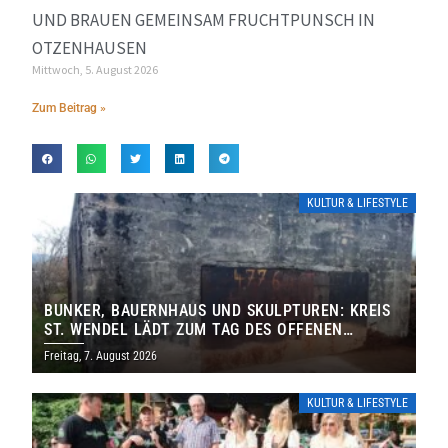
UND BRAUEN GEMEINSAM FRUCHTPUNSCH IN
OTZENHAUSEN
Mittwoch, 5. August 2026
Zum Beitrag »
KULTUR & LIFESTYLE
BUNKER, BAUERNHAUS UND SKULPTUREN: KREIS
ST. WENDEL LÄDT ZUM TAG DES OFFENEN
DENKMALS EIN
Freitag, 7. August 2026
KULTUR & LIFESTYLE