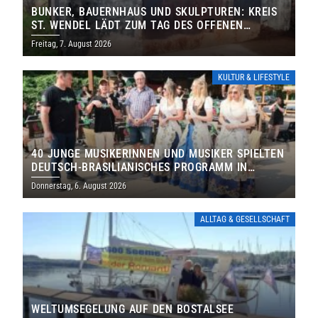
BUNKER, BAUERNHAUS UND SKULPTUREN: KREIS
ST. WENDEL LÄDT ZUM TAG DES OFFENEN
DENKMALS EIN
Freitag, 7. August 2026
KULTUR & LIFESTYLE
40 JUNGE MUSIKERINNEN UND MUSIKER SPIELTEN
DEUTSCH-BRASILIANISCHES PROGRAMM IN
THOLEY
Donnerstag, 6. August 2026
ALLTAG & GESELLSCHAFT
WELTUMSEGELUNG AUF DEN BOSTALSEE