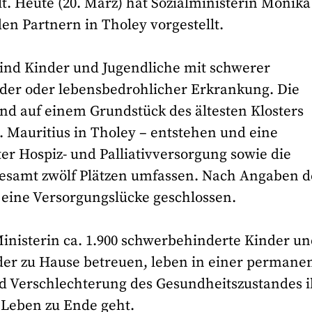
lt. Heute (20. März) hat Sozialministerin Monika
n Partnern in Tholey vorgestellt.
sind Kinder und Jugendliche mit schwerer
der oder lebensbedrohlicher Erkrankung. Die
und auf einem Grundstück des ältesten Klosters
. Mauritius in Tholey – entstehen und eine
er Hospiz- und Palliativversorgung sowie die
sgesamt zwölf Plätzen umfassen. Nach Angaben d
 eine Versorgungslücke geschlossen.
nisterin ca. 1.900 schwerbehinderte Kinder u
nder zu Hause betreuen, leben in einer permane
d Verschlechterung des Gesundheitszustandes i
s Leben zu Ende geht.