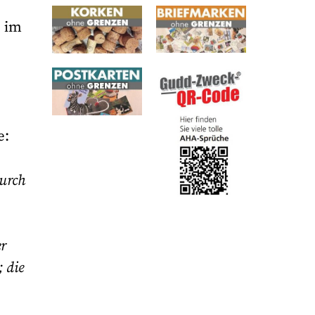
n im
e:
urch
r
 die