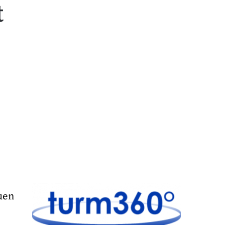
t
uen