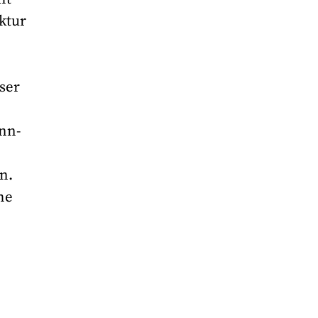
ktur
ser
nn-
n.
he