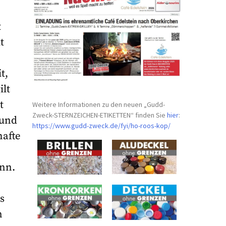
t
t
t,
ilt
t
Weitere Informationen zu den neuen „Gudd-
Zweck-STERNZEICHEN-
ETIKETTEN“ finden Sie
hier
:
 und
https://www.gudd-zweck.de/fyi/
ho-roos-kop/
hafte
nn.
s
n