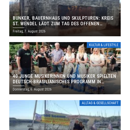
BUNKER, BAUERNHAUS UND SKULPTUREN: KREIS
ST. WENDEL LÄDT ZUM TAG DES OFFENEN
DENKMALS EIN
Freitag, 7. August 2026
KULTUR & LIFESTYLE
40 JUNGE MUSIKERINNEN UND MUSIKER SPIELTEN
DEUTSCH-BRASILIANISCHES PROGRAMM IN
THOLEY
Donnerstag, 6. August 2026
ALLTAG & GESELLSCHAFT