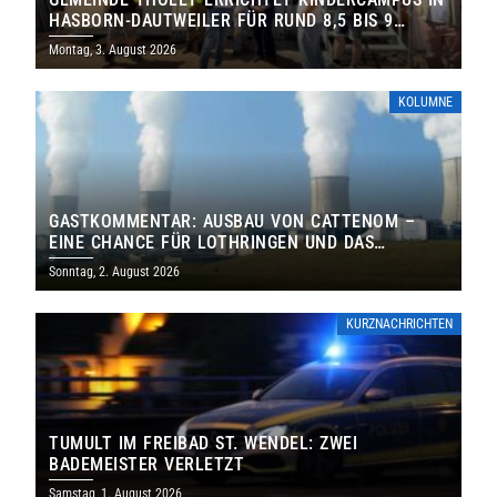
HASBORN-DAUTWEILER FÜR RUND 8,5 BIS 9
MILLIONEN EURO
Montag, 3. August 2026
KOLUMNE
GASTKOMMENTAR: AUSBAU VON CATTENOM –
EINE CHANCE FÜR LOTHRINGEN UND DAS
SAARLAND
Sonntag, 2. August 2026
KURZNACHRICHTEN
TUMULT IM FREIBAD ST. WENDEL: ZWEI
BADEMEISTER VERLETZT
Samstag, 1. August 2026