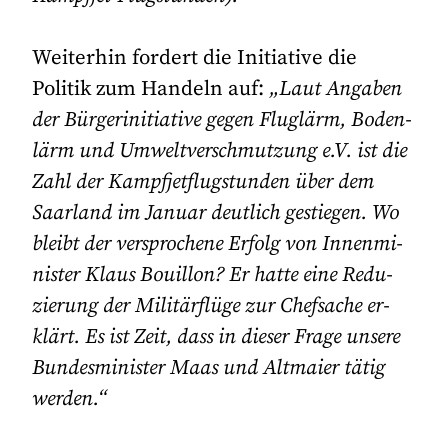
Weiterhin fordert die Initiative die
Politik zum Handeln auf:
„Laut An­ga­ben
der Bür­ger­in­itia­ti­ve ge­gen Fluglärm, Bo­den­
lärm und Um­welt­ver­schmut­zung e.V. ist die
Zahl der Kampf­jet­flug­stun­den über dem
Saar­land im Ja­nu­ar deut­lich ge­stie­gen. Wo
bleibt der ver­spro­che­ne Er­folg von In­nen­mi­
nis­ter Klaus Bouil­lon? Er hat­te ei­ne Re­du­
zie­rung der Mi­litär­flü­ge zur Chef­sa­che er­
klärt. Es ist Zeit, dass in die­ser Fra­ge un­se­re
Bun­des­mi­nis­ter Maas und Alt­mai­er tätig
wer­den.“