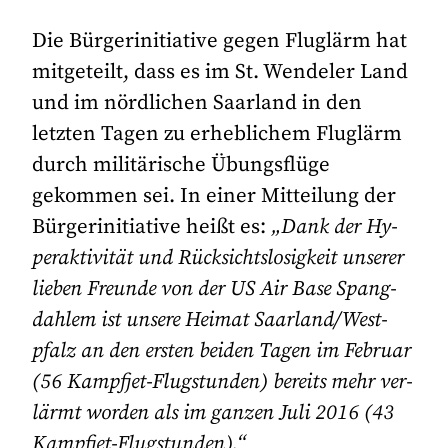
Die Bürgerinitiative gegen Fluglärm hat
mitgeteilt, dass es im St. Wendeler Land
und im nördlichen Saarland in den
letzten Tagen zu erheblichem Fluglärm
durch militärische Übungsflüge
gekommen sei. In einer Mitteilung der
Bürgerinitiative heißt es:
„Dank der Hy­
pe­rak­ti­vi­tät und Rück­sichts­lo­sig­keit un­se­rer
lie­ben Freun­de von der US Air Ba­se Spang­
dahlem ist un­se­re Hei­mat Saar­land/West­
pfalz an den ers­ten bei­den Ta­gen im Fe­bru­ar
(56 Kampf­jet-Flug­stun­den) be­reits mehr ver­
lärmt wor­den als im gan­zen Ju­li 2016 (43
Kampf­jet-Flug­stun­den).“