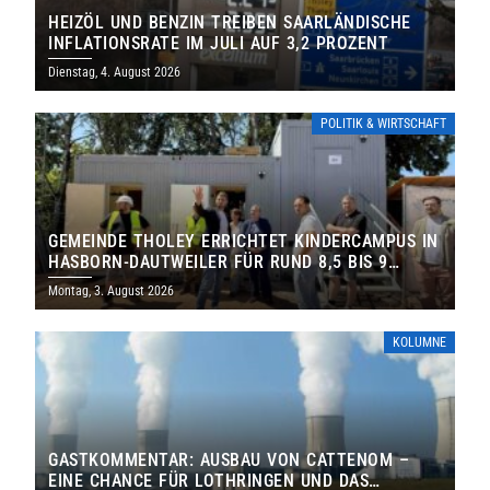
HEIZÖL UND BENZIN TREIBEN SAARLÄNDISCHE
INFLATIONSRATE IM JULI AUF 3,2 PROZENT
Dienstag, 4. August 2026
POLITIK & WIRTSCHAFT
GEMEINDE THOLEY ERRICHTET KINDERCAMPUS IN
HASBORN-DAUTWEILER FÜR RUND 8,5 BIS 9
MILLIONEN EURO
Montag, 3. August 2026
KOLUMNE
GASTKOMMENTAR: AUSBAU VON CATTENOM –
EINE CHANCE FÜR LOTHRINGEN UND DAS