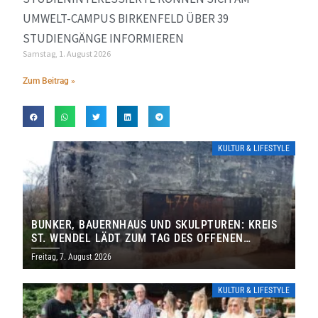
UMWELT-CAMPUS BIRKENFELD ÜBER 39
STUDIENGÄNGE INFORMIEREN
Samstag, 1. August 2026
Zum Beitrag »
KULTUR & LIFESTYLE
BUNKER, BAUERNHAUS UND SKULPTUREN: KREIS
ST. WENDEL LÄDT ZUM TAG DES OFFENEN
DENKMALS EIN
Freitag, 7. August 2026
KULTUR & LIFESTYLE