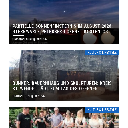
PARTIELLE SONNENFINSTERNIS IM AUGUST 2026:
STERNWARTE PETERBERG ÖFFNET KOSTENLOS
IHRE TORE
Samstag, 8. August 2026
KULTUR & LIFESTYLE
BUNKER, BAUERNHAUS UND SKULPTUREN: KREIS
ST. WENDEL LÄDT ZUM TAG DES OFFENEN
DENKMALS EIN
Freitag, 7. August 2026
KULTUR & LIFESTYLE