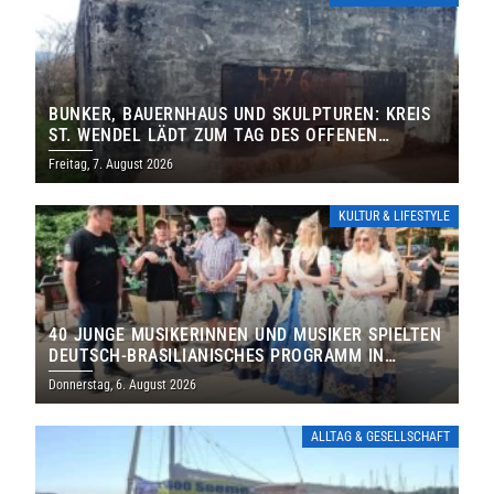
BUNKER, BAUERNHAUS UND SKULPTUREN: KREIS
ST. WENDEL LÄDT ZUM TAG DES OFFENEN
DENKMALS EIN
Freitag, 7. August 2026
KULTUR & LIFESTYLE
40 JUNGE MUSIKERINNEN UND MUSIKER SPIELTEN
DEUTSCH-BRASILIANISCHES PROGRAMM IN
THOLEY
Donnerstag, 6. August 2026
ALLTAG & GESELLSCHAFT