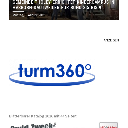
GEMEINDE THOLEY ERRICHTET KINDERCAMPUS IN
HASBORN-DAUTWEILER FÜR RUND 8,5 BIS 9
MILLIONEN EURO
Montag, 3. August 2026
ANZEIGEN
Blätterbarer Katalog 2026 mit 44 Seiten: