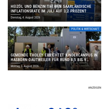
HEIZÖL UND BENZIN TREIBEN SAARLÄNDISCHE
INFLATIONSRATE IM JULI AUF 3,2 PROZENT
Dienstag, 4. August 2026
POLITIK & WIRTSCHAFT
GEMEINDE THOLEY ERRICHTET KINDERCAMPUS IN
HASBORN-DAUTWEILER FÜR RUND 8,5 BIS 9
MILLIONEN EURO
Montag, 3. August 2026
ANZEIGEN