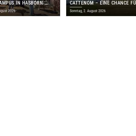
AMPUS IN HASBORN-
CATTENOM – EINE CHANCE F
LER FÜR RUND 8,5 BIS 9
LOTHRINGEN UND DAS SAARL
ugust 2026
Sonntag, 2. August 2026
EN EURO