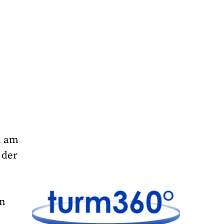
n am
 der
en