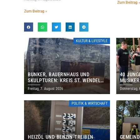
Zum Beitrag 
Zum Beitrag »
KULTUR & LIFESTYLE
BUNKER, BAUERNHAUS UND
40 JUNG
SKULPTUREN: KREIS ST. WENDEL
MUSIKER
LÄDT ZUM TAG DES OFFENEN
BRASILI
Freitag, 7. August 2026
Donnerstag, 
DENKMALS EIN
THOLEY
POLITIK & WIRTSCHAFT
HEIZÖL UND BENZIN TREIBEN
GEMEIND