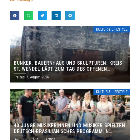
KULTUR & LIFESTYLE
BUNKER, BAUERNHAUS UND SKULPTUREN: KREIS
ST. WENDEL LÄDT ZUM TAG DES OFFENEN
DENKMALS EIN
Freitag, 7. August 2026
KULTUR & LIFESTYLE
40 JUNGE MUSIKERINNEN UND MUSIKER SPIELTEN
DEUTSCH-BRASILIANISCHES PROGRAMM IN
THOLEY
Donnerstag, 6. August 2026