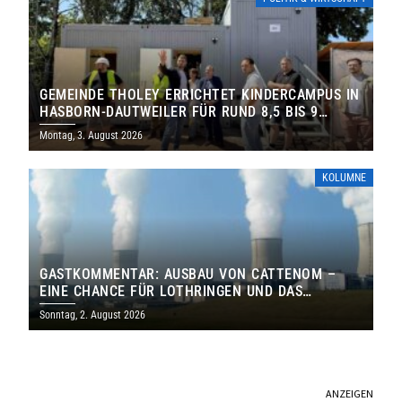
GEMEINDE THOLEY ERRICHTET KINDERCAMPUS IN
HASBORN-DAUTWEILER FÜR RUND 8,5 BIS 9
MILLIONEN EURO
Montag, 3. August 2026
KOLUMNE
GASTKOMMENTAR: AUSBAU VON CATTENOM –
EINE CHANCE FÜR LOTHRINGEN UND DAS
SAARLAND
Sonntag, 2. August 2026
ANZEIGEN