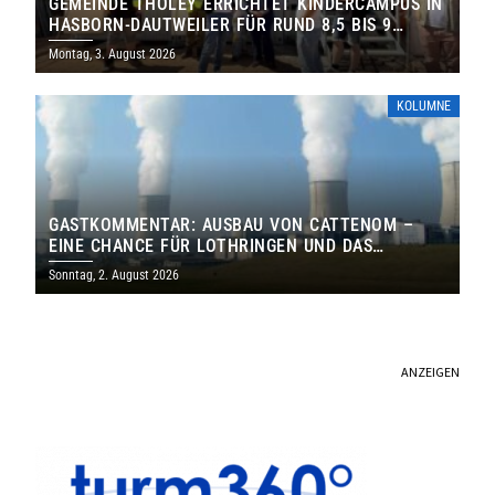
GEMEINDE THOLEY ERRICHTET KINDERCAMPUS IN
HASBORN-DAUTWEILER FÜR RUND 8,5 BIS 9
MILLIONEN EURO
Montag, 3. August 2026
KOLUMNE
GASTKOMMENTAR: AUSBAU VON CATTENOM –
EINE CHANCE FÜR LOTHRINGEN UND DAS
SAARLAND
Sonntag, 2. August 2026
ANZEIGEN