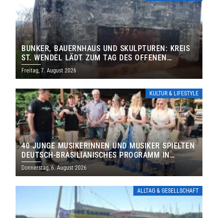
BUNKER, BAUERNHAUS UND SKULPTUREN: KREIS
ST. WENDEL LÄDT ZUM TAG DES OFFENEN
DENKMALS EIN
Freitag, 7. August 2026
KULTUR & LIFESTYLE
40 JUNGE MUSIKERINNEN UND MUSIKER SPIELTEN
DEUTSCH-BRASILIANISCHES PROGRAMM IN
THOLEY
Donnerstag, 6. August 2026
ALLTAG & GESELLSCHAFT