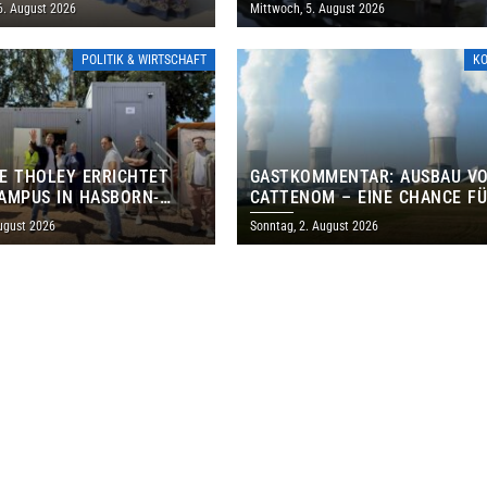
ANISCHES PROGRAMM IN
6. August 2026
Mittwoch, 5. August 2026
POLITIK & WIRTSCHAFT
K
E THOLEY ERRICHTET
GASTKOMMENTAR: AUSBAU V
AMPUS IN HASBORN-
CATTENOM – EINE CHANCE F
LER FÜR RUND 8,5 BIS 9
LOTHRINGEN UND DAS SAARL
ugust 2026
Sonntag, 2. August 2026
EN EURO