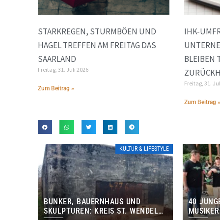
STARKREGEN, STURMBÖEN UND
IHK-UMFR
HAGEL TREFFEN AM FREITAG DAS
UNTERNE
SAARLAND
BLEIBEN 
Freitag, 31. Juli 2026
ZURÜCKH
Freitag, 31. Ju
Zum Beitrag »
Zum Beitrag 
KULTUR & LIFESTYLE
BUNKER, BAUERNHAUS UND
40 JUNG
SKULPTUREN: KREIS ST. WENDEL
MUSIKER