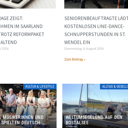
AGE ZEIGT:
SENIORENBEAUFTRAGTE LÄDT
HMEN IM SAARLAND
KOSTENLOSEN LINE-DANCE-
TROTZ REFORMPAKET
SCHNUPPERSTUNDEN IN ST.
ALTEND
WENDEL EIN
li 2026
Donnerstag, 6. August 2026
»
Zum Beitrag »
KULTUR & LIFESTYLE
ALLTAG & GESEL
E MUSIKERINNEN UND
WELTUMSEGELUNG AUF DEN
 SPIELTEN DEUTSCH-
BOSTALSEE