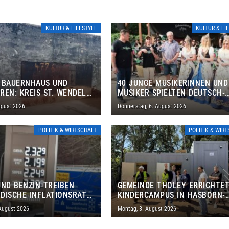
KULTUR & LIFESTYLE
KULTUR & LI
 BAUERNHAUS UND
40 JUNGE MUSIKERINNEN UND
REN: KREIS ST. WENDEL
MUSIKER SPIELTEN DEUTSCH-
M TAG DES OFFENEN
BRASILIANISCHES PROGRAMM 
ugust 2026
Donnerstag, 6. August 2026
S EIN
THOLEY
POLITIK & WIRTSCHAFT
POLITIK & WIR
UND BENZIN TREIBEN
GEMEINDE THOLEY ERRICHTE
DISCHE INFLATIONSRATE
KINDERCAMPUS IN HASBORN-
 AUF 3,2 PROZENT
DAUTWEILER FÜR RUND 8,5 BI
 August 2026
Montag, 3. August 2026
MILLIONEN EURO