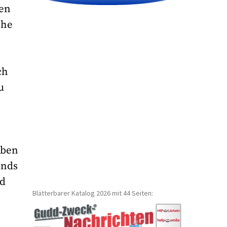
hen
che
ch
u
aben
unds
nd
Blätterbarer Katalog 2026 mit 44 Seiten: