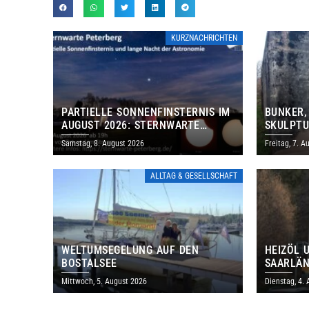
KURZNACHRICHTEN
PARTIELLE SONNENFINSTERNIS IM
BUNKER,
AUGUST 2026: STERNWARTE
SKULPTU
PETERBERG ÖFFNET KOSTENLOS
LÄDT ZU
Samstag, 8. August 2026
Freitag, 7. A
IHRE TORE
DENKMAL
ALLTAG & GESELLSCHAFT
WELTUMSEGELUNG AUF DEN
HEIZÖL 
BOSTALSEE
SAARLÄN
IM JULI
Mittwoch, 5. August 2026
Dienstag, 4.