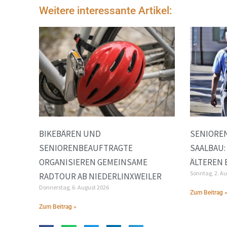
Weitere interessante Artikel:
BIKEBÄREN UND
SENIORE
SENIORENBEAUFTRAGTE
SAALBAU:
ORGANISIEREN GEMEINSAME
ÄLTEREN
Sonntag, 2. A
RADTOUR AB NIEDERLINXWEILER
Donnerstag, 6. August 2026
Zum Beitrag 
Zum Beitrag »