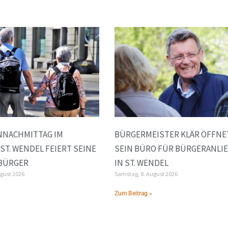
NNACHMITTAG IM
BÜRGERMEISTER KLÄR ÖFFNE
 ST. WENDEL FEIERT SEINE
SEIN BÜRO FÜR BÜRGERANLI
 BÜRGER
IN ST. WENDEL
ugust 2026
Samstag, 8. August 2026
»
Zum Beitrag »