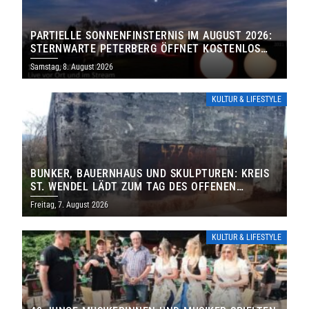
PARTIELLE SONNENFINSTERNIS IM AUGUST 2026:
STERNWARTE PETERBERG ÖFFNET KOSTENLOS
IHRE TORE
Samstag, 8. August 2026
KULTUR & LIFESTYLE
BUNKER, BAUERNHAUS UND SKULPTUREN: KREIS
ST. WENDEL LÄDT ZUM TAG DES OFFENEN
DENKMALS EIN
Freitag, 7. August 2026
KULTUR & LIFESTYLE