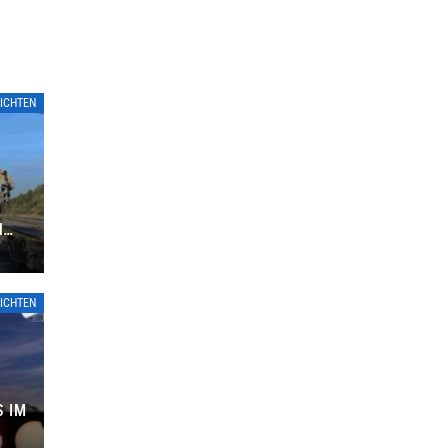
ICHTEN
N
R
ICHTEN
S IM