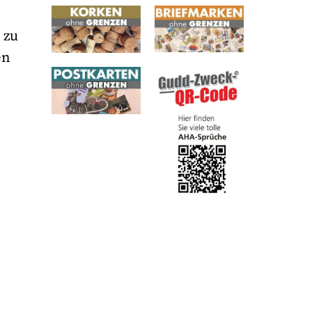
 zu
en