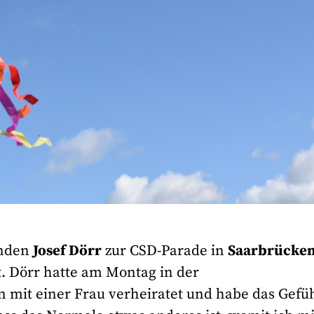
enden
Josef Dörr
zur CSD-Parade in
Saarbrücke
t. Dörr hatte am Montag in der
n mit einer Frau verheiratet und habe das Gefüh