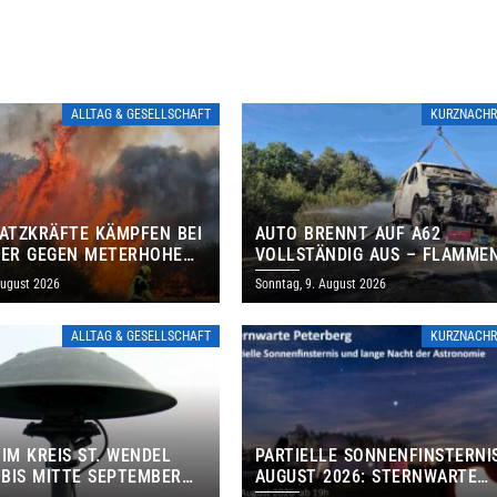
ALLTAG & GESELLSCHAFT
KURZNACHR
SATZKRÄFTE KÄMPFEN BEI
AUTO BRENNT AUF A62
LER GEGEN METERHOHE
VOLLSTÄNDIG AUS – FLAMME
N
GREIFEN AUF BÖSCHUNG ÜBE
August 2026
Sonntag, 9. August 2026
ALLTAG & GESELLSCHAFT
KURZNACHR
 IM KREIS ST. WENDEL
PARTIELLE SONNENFINSTERNI
BIS MITTE SEPTEMBER
AUGUST 2026: STERNWARTE