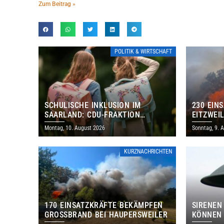
Zum Beitrag »
POLITIK & WIRTSCHAFT
SCHULISCHE INKLUSION IM
230 EIN
SAARLAND: CDU-FRAKTION
EITZWEI
FORDERT GRUNDLEGENDE
FLAMME
Montag, 10. August 2026
Sonntag, 9. 
NEUAUFSTELLUNG
KURZNACHRICHTEN
170 EINSATZKRÄFTE BEKÄMPFEN
SIRENEN
GROSSBRAND BEI HAUPERSWEILER
KÖNNEN 