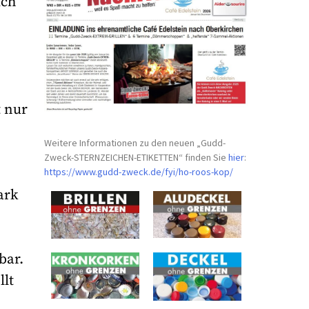
ich
t nur
Weitere Informationen zu den neuen „Gudd-
Zweck-STERNZEICHEN-
ETIKETTEN“ finden Sie
hier
:
https://www.gudd-zweck.de/fyi/
ho-roos-kop/
ark
bar.
llt