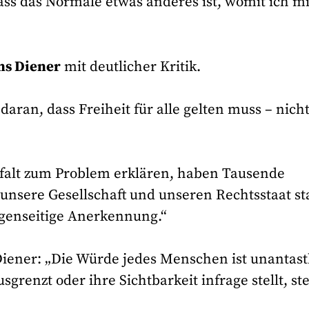
ass das Normale etwas anderes ist, womit ich m
ns Diener
mit deutlicher Kritik.
daran, dass Freiheit für alle gelten muss – nich
lfalt zum Problem erklären, haben Tausende
unsere Gesellschaft und unseren Rechtsstaat st
genseitige Anerkennung.“
Diener: „Die Würde jedes Menschen ist unantast
renzt oder ihre Sichtbarkeit infrage stellt, ste