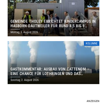
GEMEINDE THOLEY ERRICHTET KINDERCAMPUS IN
HASBORN-DAUTWEILER FÜR RUND 8,5 BIS 9
MILLIONEN EURO
Montag, 3. August 2026
KOLUMNE
GASTKOMMENTAR: AUSBAU VON CATTENOM –
EINE CHANCE FÜR LOTHRINGEN UND DAS
SAARLAND
Sonntag, 2. August 2026
ANZEIGEN