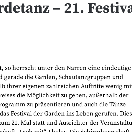
detanz – 21. Festiv
ft, so herrscht unter den Narren eine eindeutige
und gerade die Garden, Schautanzgruppen und
hrer eigenen zahlreichen Auftritte wenig mit
ises die Möglichkeit zu geben, außerhalb der
 Programm zu präsentieren und auch die Tänze
as Festival der Garden ins Leben gerufen. Die
um 21. Mal statt und Ausrichter der Veranstalt
schaft „Lach mit“ Theley. Die Schirmherrschaft