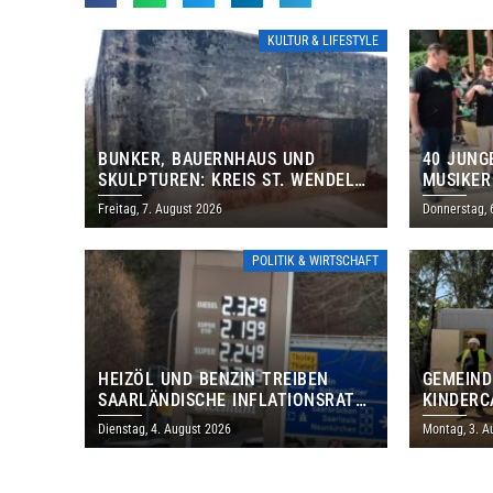
KULTUR & LIFESTYLE
BUNKER, BAUERNHAUS UND
40 JUNG
SKULPTUREN: KREIS ST. WENDEL
MUSIKER
LÄDT ZUM TAG DES OFFENEN
BRASILI
Freitag, 7. August 2026
Donnerstag, 
DENKMALS EIN
THOLEY
POLITIK & WIRTSCHAFT
HEIZÖL UND BENZIN TREIBEN
GEMEIND
SAARLÄNDISCHE INFLATIONSRATE
KINDERC
IM JULI AUF 3,2 PROZENT
DAUTWEI
Dienstag, 4. August 2026
Montag, 3. A
MILLION