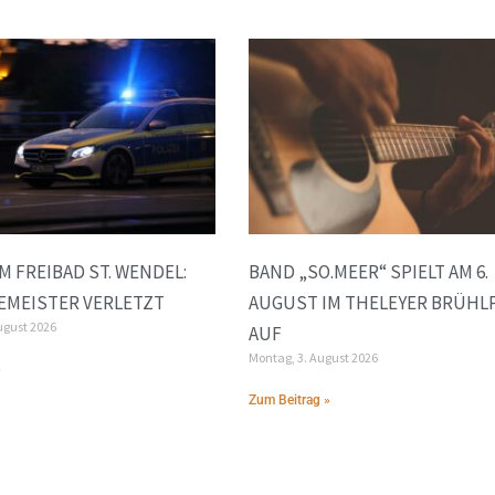
M FREIBAD ST. WENDEL:
BAND „SO.MEER“ SPIELT AM 6.
EMEISTER VERLETZT
AUGUST IM THELEYER BRÜHL
ugust 2026
AUF
Montag, 3. August 2026
»
Zum Beitrag »