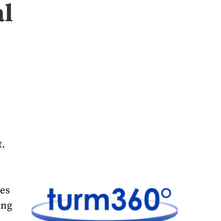
al
.
ses
ung