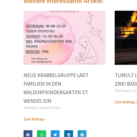
Weitere interessante Artikel:
NEUE KRABBELGRUPPE LÄDT
TUMULT I
FAMILIEN IN DEN
ZWEI BAD
Samstag, 1. A
WALDORFKINDERGARTEN ST.
WENDEL EIN
Zum Beitrag 
Montag, 3. August 2026
Zum Beitrag »