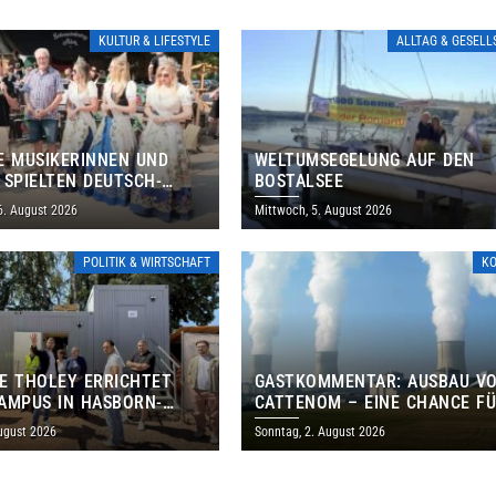
KULTUR & LIFESTYLE
ALLTAG & GESEL
E MUSIKERINNEN UND
WELTUMSEGELUNG AUF DEN
 SPIELTEN DEUTSCH-
BOSTALSEE
ANISCHES PROGRAMM IN
6. August 2026
Mittwoch, 5. August 2026
POLITIK & WIRTSCHAFT
K
E THOLEY ERRICHTET
GASTKOMMENTAR: AUSBAU V
AMPUS IN HASBORN-
CATTENOM – EINE CHANCE F
LER FÜR RUND 8,5 BIS 9
LOTHRINGEN UND DAS SAARL
ugust 2026
Sonntag, 2. August 2026
EN EURO