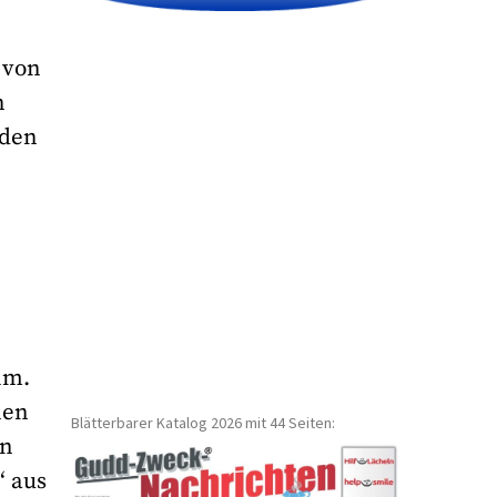
 von
n
 den
hm.
nen
Blätterbarer Katalog 2026 mit 44 Seiten:
an
“ aus