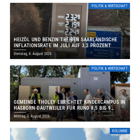
POLITIK & WIRTSCHAFT
HEIZÖL UND BENZIN TREIBEN SAARLÄNDISCHE
INFLATIONSRATE IM JULI AUF 3,2 PROZENT
Dienstag, 4. August 2026
POLITIK & WIRTSCHAFT
GEMEINDE THOLEY ERRICHTET KINDERCAMPUS IN
HASBORN-DAUTWEILER FÜR RUND 8,5 BIS 9
MILLIONEN EURO
Montag, 3. August 2026
KOLUMNE