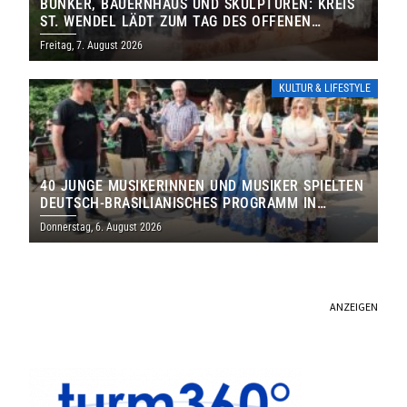
BUNKER, BAUERNHAUS UND SKULPTUREN: KREIS
ST. WENDEL LÄDT ZUM TAG DES OFFENEN
DENKMALS EIN
Freitag, 7. August 2026
KULTUR & LIFESTYLE
40 JUNGE MUSIKERINNEN UND MUSIKER SPIELTEN
DEUTSCH-BRASILIANISCHES PROGRAMM IN
THOLEY
Donnerstag, 6. August 2026
ANZEIGEN