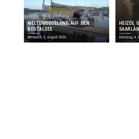
WELTUMSEGELUNG AUF DEN
HEIZÖL 
BOSTALSEE
SAARLÄN
IM JULI
Mittwoch, 5. August 2026
Dienstag, 4.