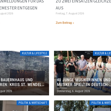
ANMELDUNGEN FÜR DAS
ZU ZWEI EINSÄTZEN GLEICHZE
EMESTER ENTGEGEN
AUS
August 2026
Freitag, 7. August 2026
»
Zum Beitrag »
KULTUR & LIFESTYLE
KULTUR & LI
 BAUERNHAUS UND
40 JUNGE MUSIKERINNEN UND
REN: KREIS ST. WENDEL
MUSIKER SPIELTEN DEUTSCH-
M TAG DES OFFENEN
BRASILIANISCHES PROGRAMM 
ugust 2026
Donnerstag, 6. August 2026
S EIN
THOLEY
POLITIK & WIRTSCHAFT
POLITIK & WIR