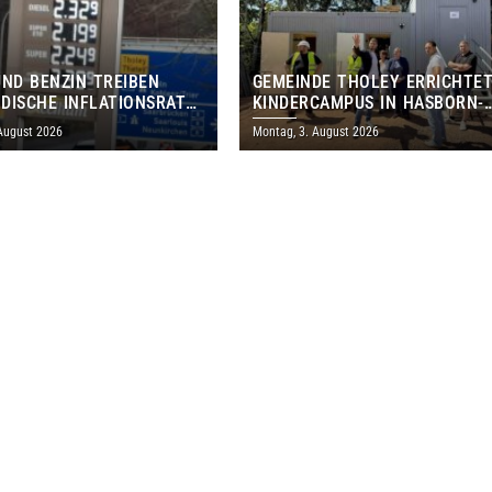
UND BENZIN TREIBEN
GEMEINDE THOLEY ERRICHTE
DISCHE INFLATIONSRATE
KINDERCAMPUS IN HASBORN-
 AUF 3,2 PROZENT
DAUTWEILER FÜR RUND 8,5 BI
 August 2026
Montag, 3. August 2026
MILLIONEN EURO