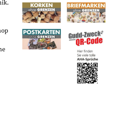
ik.
hop
ne
e