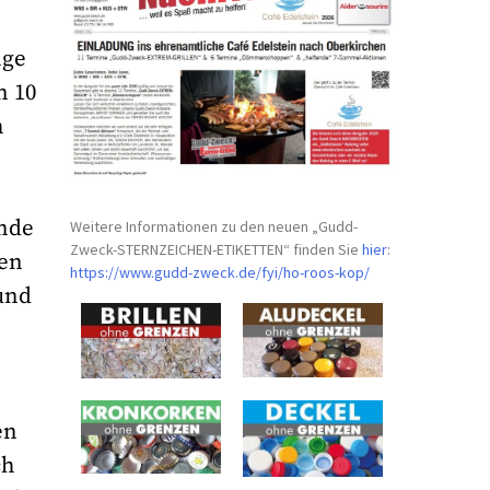
nge
n 10
h
ende
Weitere Informationen zu den neuen „Gudd-
Zweck-STERNZEICHEN-
ETIKETTEN“ finden Sie
hier
:
ten
https://www.gudd-zweck.de/fyi/
ho-roos-kop/
und
en
ch