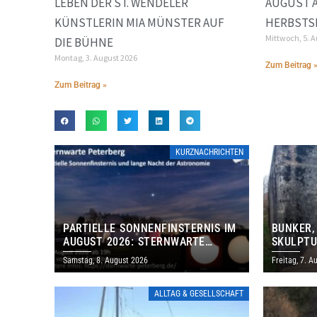
LEBEN DER ST. WENDELER
AUGUST 
KÜNSTLERIN MIA MÜNSTER AUF
HERBSTS
Mittwoch, 5. 
DIE BÜHNE
Montag, 3. August 2026
Zum Beitrag 
Zum Beitrag »
KURZNACHRICHTEN
PARTIELLE SONNENFINSTERNIS IM
BUNKER,
AUGUST 2026: STERNWARTE
SKULPTU
PETERBERG ÖFFNET KOSTENLOS
LÄDT ZU
Samstag, 8. August 2026
Freitag, 7. A
IHRE TORE
DENKMAL
ALLTAG & GESELLSCHAFT