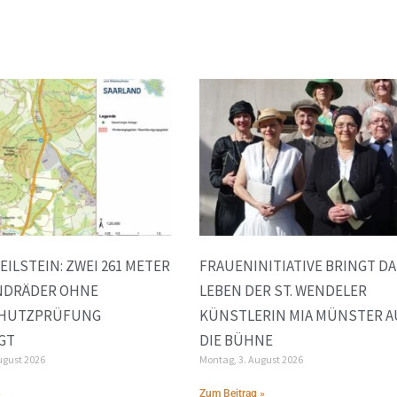
EILSTEIN: ZWEI 261 METER
FRAUENINITIATIVE BRINGT DA
NDRÄDER OHNE
LEBEN DER ST. WENDELER
HUTZPRÜFUNG
KÜNSTLERIN MIA MÜNSTER A
GT
DIE BÜHNE
ugust 2026
Montag, 3. August 2026
»
Zum Beitrag »