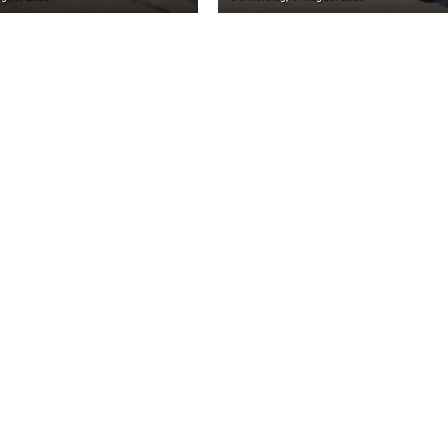
S EIN
THOLEY