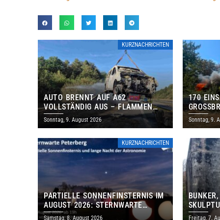
KURZNACHRICHTEN
AUTO BRENNT AUF A62
170 EIN
VOLLSTÄNDIG AUS – FLAMMEN
GROSSBR
GREIFEN AUF BÖSCHUNG ÜBER
Sonntag, 9. August 2026
Sonntag, 9. 
KURZNACHRICHTEN
PARTIELLE SONNENFINSTERNIS IM
BUNKER,
AUGUST 2026: STERNWARTE
SKULPTU
PETERBERG ÖFFNET KOSTENLOS
LÄDT ZU
Samstag, 8. August 2026
Freitag, 7. A