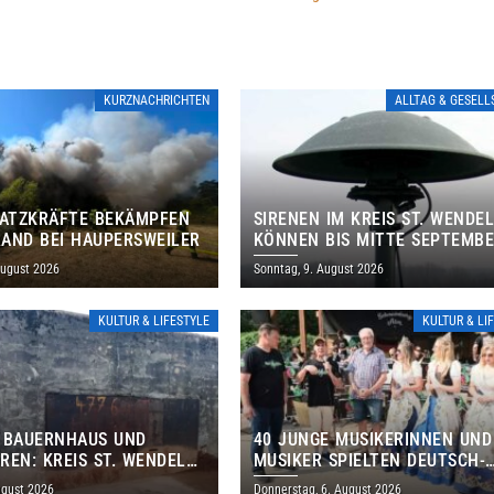
KURZNACHRICHTEN
ALLTAG & GESEL
SATZKRÄFTE BEKÄMPFEN
SIRENEN IM KREIS ST. WENDE
AND BEI HAUPERSWEILER
KÖNNEN BIS MITTE SEPTEMB
AUSSERPLANMÄSSIG HEULEN
August 2026
Sonntag, 9. August 2026
KULTUR & LIFESTYLE
KULTUR & LI
 BAUERNHAUS UND
40 JUNGE MUSIKERINNEN UND
REN: KREIS ST. WENDEL
MUSIKER SPIELTEN DEUTSCH-
M TAG DES OFFENEN
BRASILIANISCHES PROGRAMM 
ugust 2026
Donnerstag, 6. August 2026