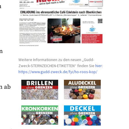
m
en
Weitere Informationen zu den neuen „Gudd-
Zweck-STERNZEICHEN-
ETIKETTEN“ finden Sie
hier
:
https://www.gudd-zweck.de/fyi/
ho-roos-kop/
n ab