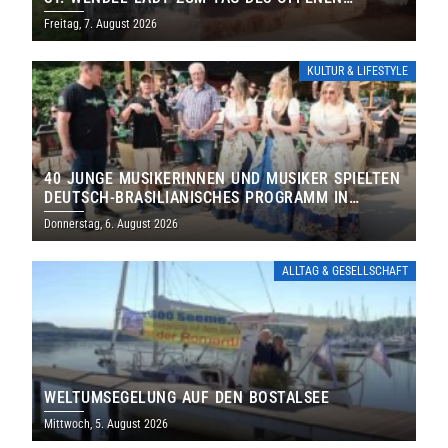
DENKMALS EIN
Freitag, 7. August 2026
KULTUR & LIFESTYLE
40 JUNGE MUSIKERINNEN UND MUSIKER SPIELTEN
DEUTSCH-BRASILIANISCHES PROGRAMM IN
THOLEY
Donnerstag, 6. August 2026
ALLTAG & GESELLSCHAFT
WELTUMSEGELUNG AUF DEN BOSTALSEE
Mittwoch, 5. August 2026