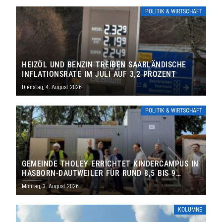
POLITIK & WIRTSCHAFT
HEIZÖL UND BENZIN TREIBEN SAARLÄNDISCHE
INFLATIONSRATE IM JULI AUF 3,2 PROZENT
Dienstag, 4. August 2026
POLITIK & WIRTSCHAFT
GEMEINDE THOLEY ERRICHTET KINDERCAMPUS IN
HASBORN-DAUTWEILER FÜR RUND 8,5 BIS 9
MILLIONEN EURO
Montag, 3. August 2026
KOLUMNE