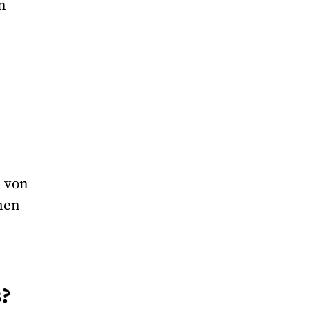
n
b von
men
s?