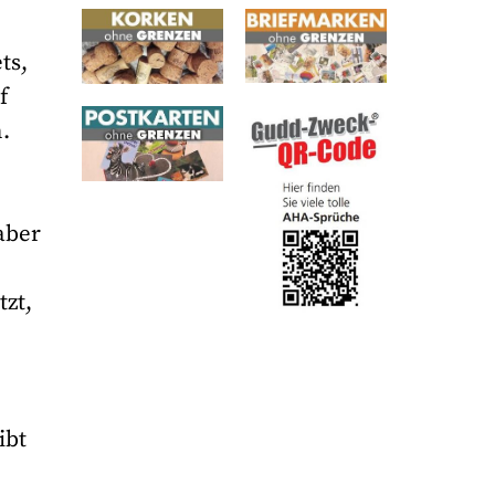
ts,
f
.
aber
zt,
ibt