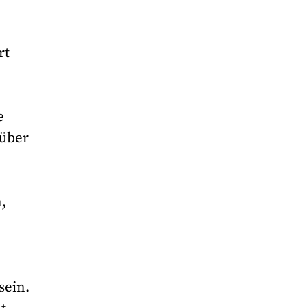
rt
e
 über
,
sein.