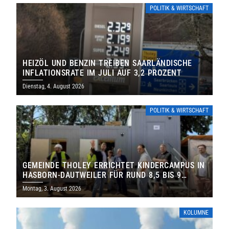
POLITIK & WIRTSCHAFT
HEIZÖL UND BENZIN TREIBEN SAARLÄNDISCHE
INFLATIONSRATE IM JULI AUF 3,2 PROZENT
Dienstag, 4. August 2026
POLITIK & WIRTSCHAFT
GEMEINDE THOLEY ERRICHTET KINDERCAMPUS IN
HASBORN-DAUTWEILER FÜR RUND 8,5 BIS 9
MILLIONEN EURO
Montag, 3. August 2026
KOLUMNE