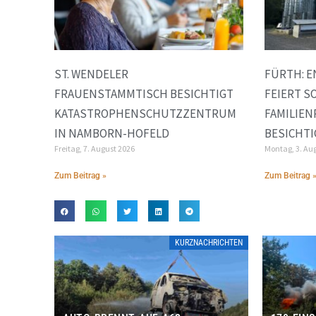
ST. WENDELER
FÜRTH: 
FRAUENSTAMMTISCH BESICHTIGT
FEIERT S
KATASTROPHENSCHUTZZENTRUM
FAMILIE
IN NAMBORN-HOFELD
BESICHT
Freitag, 7. August 2026
Montag, 3. Au
Zum Beitrag »
Zum Beitrag 
KURZNACHRICHTEN