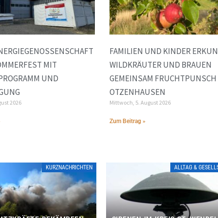
ENERGIEGENOSSENSCHAFT
FAMILIEN UND KINDER ERKU
OMMERFEST MIT
WILDKRÄUTER UND BRAUEN
NPROGRAMM UND
GEMEINSAM FRUCHTPUNSCH 
IGUNG
OTZENHAUSEN
gust 2026
Mittwoch, 5. August 2026
»
Zum Beitrag »
KURZNACHRICHTEN
ALLTAG & GESEL