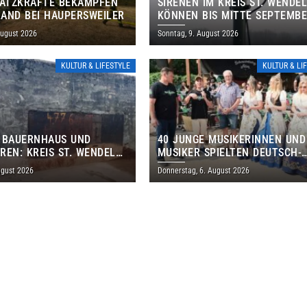
SATZKRÄFTE BEKÄMPFEN
SIRENEN IM KREIS ST. WENDE
AND BEI HAUPERSWEILER
KÖNNEN BIS MITTE SEPTEMB
AUSSERPLANMÄSSIG HEULEN
August 2026
Sonntag, 9. August 2026
KULTUR & LIFESTYLE
KULTUR & LI
 BAUERNHAUS UND
40 JUNGE MUSIKERINNEN UND
REN: KREIS ST. WENDEL
MUSIKER SPIELTEN DEUTSCH-
M TAG DES OFFENEN
BRASILIANISCHES PROGRAMM 
ugust 2026
Donnerstag, 6. August 2026
S EIN
THOLEY