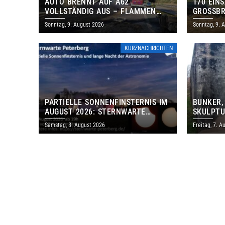
AUTO BRENNT AUF A62
170 EIN
VOLLSTÄNDIG AUS – FLAMMEN
GROSSBR
GREIFEN AUF BÖSCHUNG ÜBER
Sonntag, 9. August 2026
Sonntag, 9. 
KURZNACHRICHTEN
PARTIELLE SONNENFINSTERNIS IM
BUNKER,
AUGUST 2026: STERNWARTE
SKULPTU
PETERBERG ÖFFNET KOSTENLOS
LÄDT ZU
Samstag, 8. August 2026
Freitag, 7. A
IHRE TORE
DENKMAL