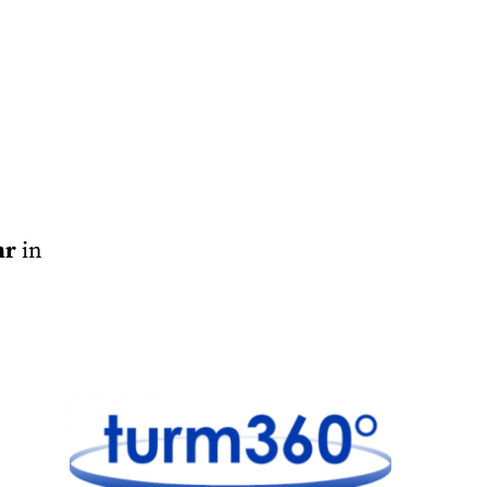
hr
in