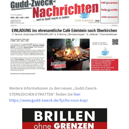
Weitere Informationen zu den neuen „Gudd-Zweck-
STERNZEICHEN-
ETIKETTEN“ finden Sie
hier
:
https://www.gudd-zweck.de/fyi/
ho-roos-kop/