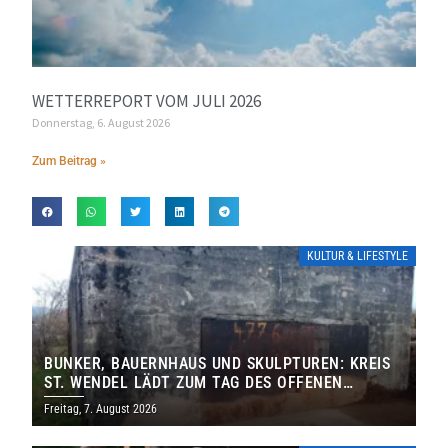
WETTERREPORT VOM JULI 2026
Donnerstag, 6. August 2026
Zum Beitrag »
KULTUR & LIFESTYLE
BUNKER, BAUERNHAUS UND SKULPTUREN: KREIS
ST. WENDEL LÄDT ZUM TAG DES OFFENEN
DENKMALS EIN
Freitag, 7. August 2026