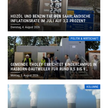
HEIZÖL UND BENZIN TREIBEN SAARLÄNDISCHE
INFLATIONSRATE IM JULI AUF 3,2 PROZENT
Dienstag, 4. August 2026
POLITIK & WIRTSCHAFT
GEMEINDE THOLEY ERRICHTET KINDERCAMPUS IN
HASBORN-DAUTWEILER FÜR RUND 8,5 BIS 9
MILLIONEN EURO
Montag, 3. August 2026
KOLUMNE