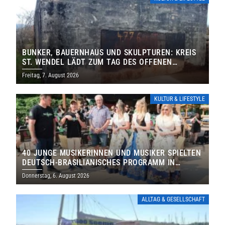
BUNKER, BAUERNHAUS UND SKULPTUREN: KREIS
ST. WENDEL LÄDT ZUM TAG DES OFFENEN
DENKMALS EIN
Freitag, 7. August 2026
KULTUR & LIFESTYLE
40 JUNGE MUSIKERINNEN UND MUSIKER SPIELTEN
DEUTSCH-BRASILIANISCHES PROGRAMM IN
THOLEY
Donnerstag, 6. August 2026
ALLTAG & GESELLSCHAFT