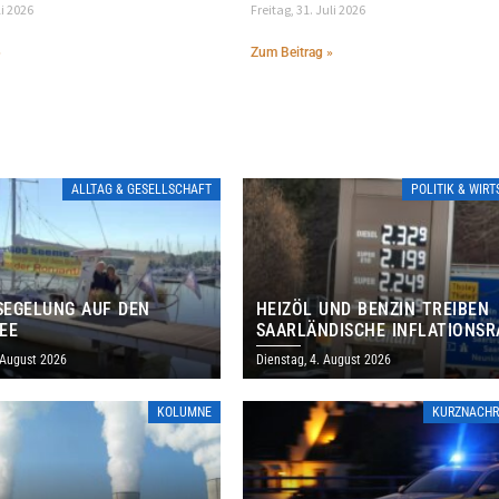
li 2026
Freitag, 31. Juli 2026
»
Zum Beitrag »
ALLTAG & GESELLSCHAFT
POLITIK & WIR
EGELUNG AUF DEN
HEIZÖL UND BENZIN TREIBEN
EE
SAARLÄNDISCHE INFLATIONSR
IM JULI AUF 3,2 PROZENT
 August 2026
Dienstag, 4. August 2026
KOLUMNE
KURZNACHR