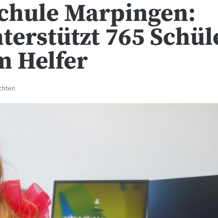
chule Marpingen:
terstützt 765 Schül
m Helfer
chten