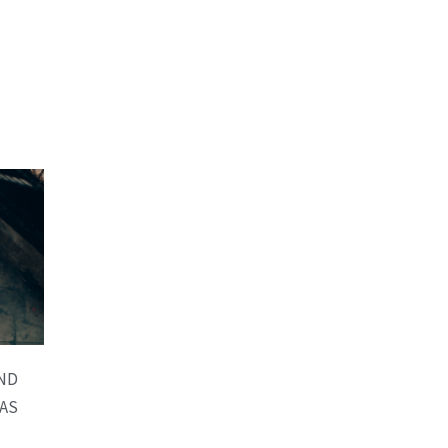
ND
DAS