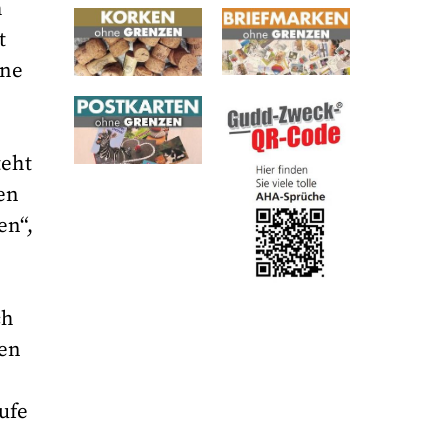
h
t
rne
teht
en
en“,
ch
len
ufe