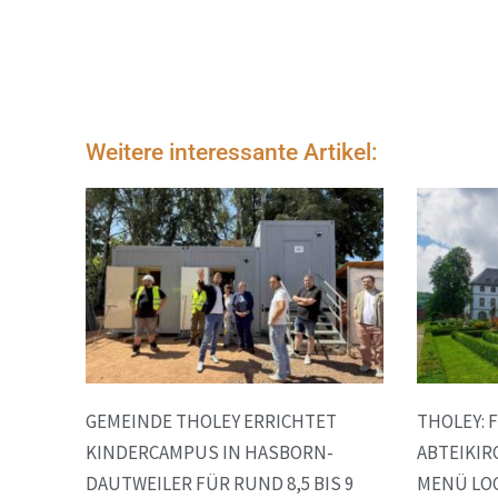
Weitere interessante Artikel:
GEMEINDE THOLEY ERRICHTET
THOLEY:
KINDERCAMPUS IN HASBORN-
ABTEIKI
DAUTWEILER FÜR RUND 8,5 BIS 9
MENÜ LOC