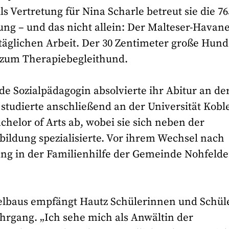
 Vertretung für Nina Scharle betreut sie die 76
ng – und das nicht allein: Der Malteser-Havane
r täglichen Arbeit. Der 30 Zentimeter große Hund
g zum Therapiebegleithund.
e Sozialpädagogin absolvierte ihr Abitur an de
tudierte anschließend an der Universität Kobl
chelor of Arts ab, wobei sie sich neben der
ildung spezialisierte. Vor ihrem Wechsel nach
ng in der Familienhilfe der Gemeinde Nohfeld
telbaus empfängt Hautz Schülerinnen und Schül
ahrgang. „Ich sehe mich als Anwältin der