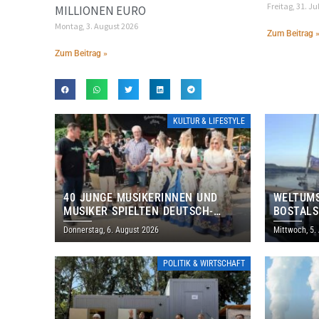
Freitag, 31. Ju
MILLIONEN EURO
Montag, 3. August 2026
Zum Beitrag 
Zum Beitrag »
KULTUR & LIFESTYLE
40 JUNGE MUSIKERINNEN UND
WELTUMS
MUSIKER SPIELTEN DEUTSCH-
BOSTALS
BRASILIANISCHES PROGRAMM IN
Donnerstag, 6. August 2026
Mittwoch, 5.
THOLEY
POLITIK & WIRTSCHAFT