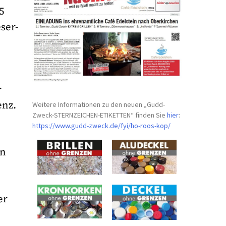
5
ser-
r
enz.
Weitere Informationen zu den neuen „Gudd-
Zweck-STERNZEICHEN-
ETIKETTEN“ finden Sie
hier
:
https://www.gudd-zweck.de/fyi/
ho-roos-kop/
en
er