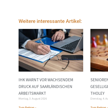
Weitere interessante Artikel:
IHK WARNT VOR WACHSENDEM
SENIOREN
DRUCK AUF SAARLÄNDISCHEN
GESELLIG
ARBEITSMARKT
THOLEY
Montag, 3. August 2026
Dienstag, 4. A
Zum Beitrag »
Zum Beitrag 