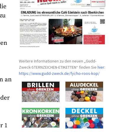
die
zu
gen
Weitere Informationen zu den neuen „Gudd-
Zweck-STERNZEICHEN-
ETIKETTEN“ finden Sie
hier
:
https://www.gudd-zweck.de/fyi/
ho-roos-kop/
en an
 der
r 1