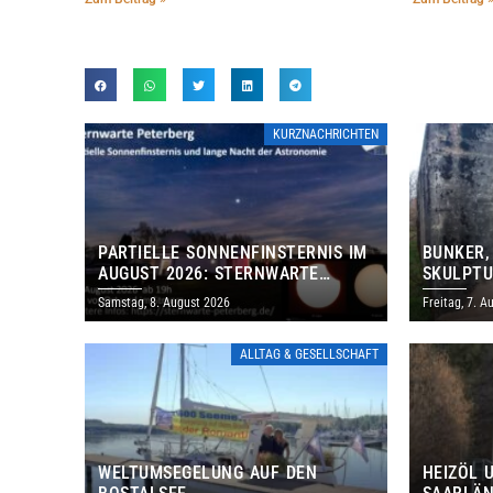
KURZNACHRICHTEN
PARTIELLE SONNENFINSTERNIS IM
BUNKER,
AUGUST 2026: STERNWARTE
SKULPTU
PETERBERG ÖFFNET KOSTENLOS
LÄDT ZU
Samstag, 8. August 2026
Freitag, 7. A
IHRE TORE
DENKMAL
ALLTAG & GESELLSCHAFT
WELTUMSEGELUNG AUF DEN
HEIZÖL 