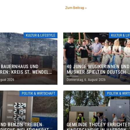
Zum Beitrag »
KULTUR & LIFESTYLE
KULTUR & LI
 BAUERNHAUS UND
40 JUNGE MUSIKERINNEN UND
REN: KREIS ST. WENDEL
MUSIKER SPIELTEN DEUTSCH-
M TAG DES OFFENEN
BRASILIANISCHES PROGRAMM 
ugust 2026
Donnerstag, 6. August 2026
S EIN
THOLEY
POLITIK & WIRTSCHAFT
POLITIK & WIR
UND BENZIN TREIBEN
GEMEINDE THOLEY ERRICHTE