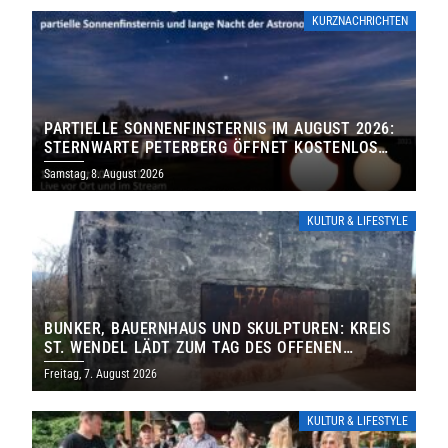
KURZNACHRICHTEN
PARTIELLE SONNENFINSTERNIS IM AUGUST 2026:
STERNWARTE PETERBERG ÖFFNET KOSTENLOS
IHRE TORE
Samstag, 8. August 2026
KULTUR & LIFESTYLE
BUNKER, BAUERNHAUS UND SKULPTUREN: KREIS
ST. WENDEL LÄDT ZUM TAG DES OFFENEN
DENKMALS EIN
Freitag, 7. August 2026
KULTUR & LIFESTYLE