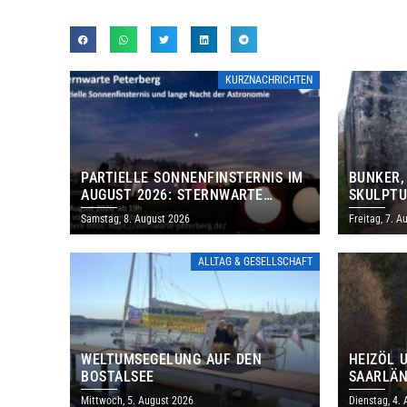
KURZNACHRICHTEN
PARTIELLE SONNENFINSTERNIS IM
BUNKER,
AUGUST 2026: STERNWARTE
SKULPTU
PETERBERG ÖFFNET KOSTENLOS
LÄDT ZU
Samstag, 8. August 2026
Freitag, 7. A
IHRE TORE
DENKMAL
ALLTAG & GESELLSCHAFT
WELTUMSEGELUNG AUF DEN
HEIZÖL 
BOSTALSEE
SAARLÄN
IM JULI
Mittwoch, 5. August 2026
Dienstag, 4.