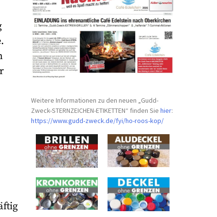
g
.
m
r
Weitere Informationen zu den neuen „Gudd-
Zweck-STERNZEICHEN-
ETIKETTEN“ finden Sie
hier
:
https://www.gudd-zweck.de/fyi/
ho-roos-kop/
ftig