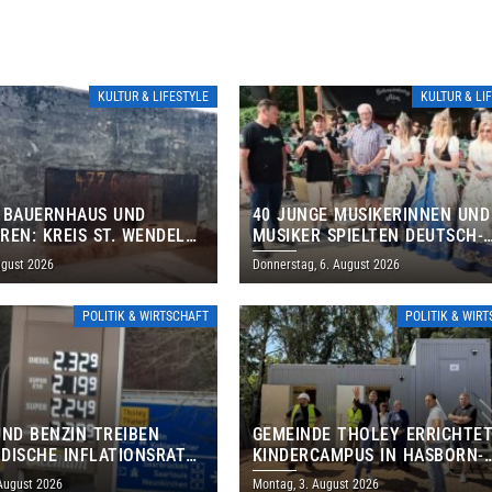
KULTUR & LIFESTYLE
KULTUR & LI
 BAUERNHAUS UND
40 JUNGE MUSIKERINNEN UND
REN: KREIS ST. WENDEL
MUSIKER SPIELTEN DEUTSCH-
M TAG DES OFFENEN
BRASILIANISCHES PROGRAMM 
ugust 2026
Donnerstag, 6. August 2026
S EIN
THOLEY
POLITIK & WIRTSCHAFT
POLITIK & WIR
UND BENZIN TREIBEN
GEMEINDE THOLEY ERRICHTE
DISCHE INFLATIONSRATE
KINDERCAMPUS IN HASBORN-
 AUF 3,2 PROZENT
DAUTWEILER FÜR RUND 8,5 BI
 August 2026
Montag, 3. August 2026