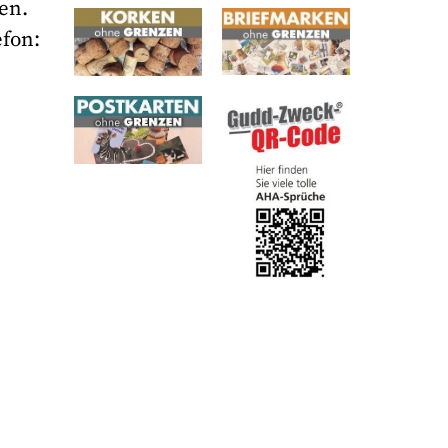
en.
efon: