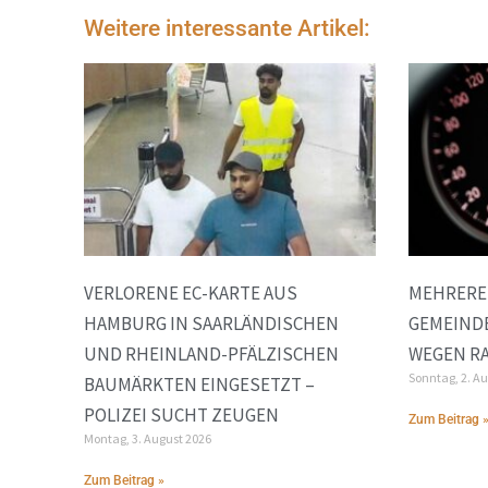
Weitere interessante Artikel:
VERLORENE EC-KARTE AUS
MEHRERE
HAMBURG IN SAARLÄNDISCHEN
GEMEINDE
UND RHEINLAND-PFÄLZISCHEN
EGEN RA
Sonntag, 2. A
BAUMÄRKTEN EINGESETZT –
POLIZEI SUCHT ZEUGEN
Zum Beitrag 
Montag, 3. August 2026
Zum Beitrag »