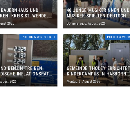
 BAUERNHAUS UND
40 JUNGE MUSIKERINNEN UND
REN: KREIS ST. WENDEL
MUSIKER SPIELTEN DEUTSCH-
M TAG DES OFFENEN
BRASILIANISCHES PROGRAMM 
ugust 2026
Donnerstag, 6. August 2026
S EIN
THOLEY
POLITIK & WIRTSCHAFT
POLITIK & WIR
UND BENZIN TREIBEN
GEMEINDE THOLEY ERRICHTE
DISCHE INFLATIONSRATE
KINDERCAMPUS IN HASBORN-
 AUF 3,2 PROZENT
DAUTWEILER FÜR RUND 8,5 BI
 August 2026
Montag, 3. August 2026
MILLIONEN EURO