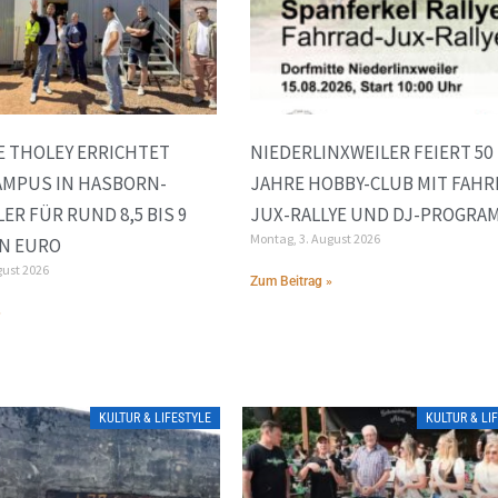
 THOLEY ERRICHTET
NIEDERLINXWEILER FEIERT 50
AMPUS IN HASBORN-
JAHRE HOBBY-CLUB MIT FAHR
ER FÜR RUND 8,5 BIS 9
JUX-RALLYE UND DJ-PROGRA
Montag, 3. August 2026
N EURO
gust 2026
Zum Beitrag »
»
KULTUR & LIFESTYLE
KULTUR & LI