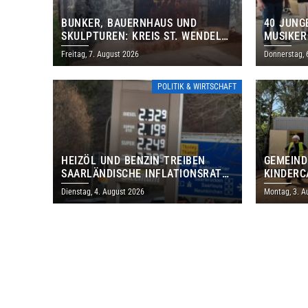
BUNKER, BAUERNHAUS UND
40 JUNG
SKULPTUREN: KREIS ST. WENDEL
MUSIKER
LÄDT ZUM TAG DES OFFENEN
BRASILI
Freitag, 7. August 2026
Donnerstag, 
DENKMALS EIN
THOLEY
POLITIK & WIRTSCHAFT
HEIZÖL UND BENZIN TREIBEN
GEMEIND
SAARLÄNDISCHE INFLATIONSRATE
KINDERC
IM JULI AUF 3,2 PROZENT
DAUTWEI
Dienstag, 4. August 2026
Montag, 3. A
MILLION