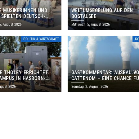
E MUSIKERINNEN UND
WELTUMSEGELUNG AUF DEN
 SPIELTEN DEUTSCH-
BOSTALSEE
ANISCHES PROGRAMM IN
6. August 2026
Mittwoch, 5. August 2026
POLITIK & WIRTSCHAFT
K
E THOLEY ERRICHTET
GASTKOMMENTAR: AUSBAU V
AMPUS IN HASBORN-
CATTENOM – EINE CHANCE F
LER FÜR RUND 8,5 BIS 9
LOTHRINGEN UND DAS SAARL
ugust 2026
Sonntag, 2. August 2026
EN EURO