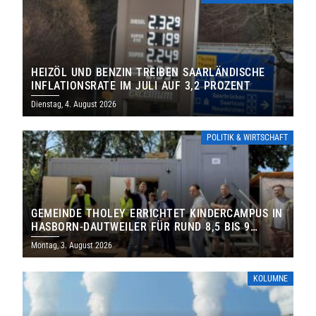
HEIZÖL UND BENZIN TREIBEN SAARLÄNDISCHE
INFLATIONSRATE IM JULI AUF 3,2 PROZENT
Dienstag, 4. August 2026
POLITIK & WIRTSCHAFT
GEMEINDE THOLEY ERRICHTET KINDERCAMPUS IN
HASBORN-DAUTWEILER FÜR RUND 8,5 BIS 9
MILLIONEN EURO
Montag, 3. August 2026
KOLUMNE