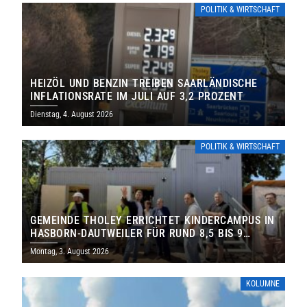
POLITIK & WIRTSCHAFT
HEIZÖL UND BENZIN TREIBEN SAARLÄNDISCHE
INFLATIONSRATE IM JULI AUF 3,2 PROZENT
Dienstag, 4. August 2026
POLITIK & WIRTSCHAFT
GEMEINDE THOLEY ERRICHTET KINDERCAMPUS IN
HASBORN-DAUTWEILER FÜR RUND 8,5 BIS 9
MILLIONEN EURO
Montag, 3. August 2026
KOLUMNE