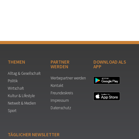
THEMEN
PARTNER
DOWNLOAD ALS
WERDEN
APP
Alltag & Gesellschaft
Werbepartner werden
Politik
Kontakt
Wirtschaft
Freundeskreis
Kultur & Lifestyle
Impressum
Netwelt & Medien
Datenschutz
Sport
TÄGLICHER NEWSLETTER