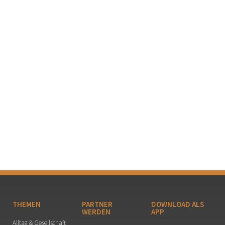
THEMEN
PARTNER
DOWNLOAD ALS
WERDEN
APP
Alltag & Gesellschaft