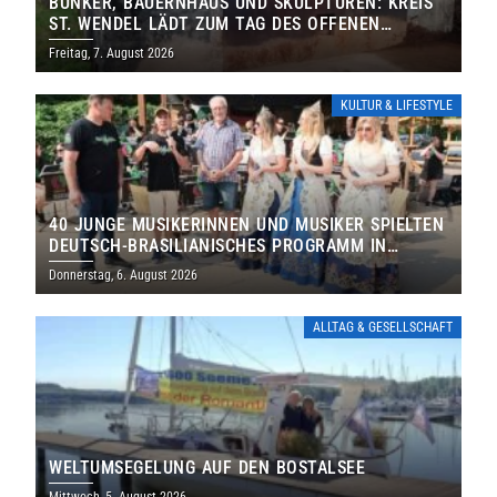
BUNKER, BAUERNHAUS UND SKULPTUREN: KREIS
ST. WENDEL LÄDT ZUM TAG DES OFFENEN
DENKMALS EIN
Freitag, 7. August 2026
KULTUR & LIFESTYLE
40 JUNGE MUSIKERINNEN UND MUSIKER SPIELTEN
DEUTSCH-BRASILIANISCHES PROGRAMM IN
THOLEY
Donnerstag, 6. August 2026
ALLTAG & GESELLSCHAFT
WELTUMSEGELUNG AUF DEN BOSTALSEE
Mittwoch, 5. August 2026